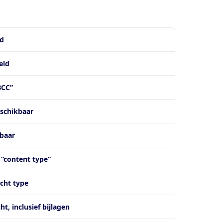
ld
eld
BCC”
eschikbaar
kbaar
 “content type”
icht type
t, inclusief bijlagen