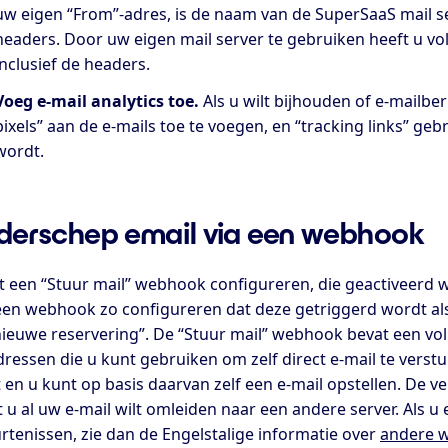
uw eigen “From”-adres, is de naam van de SuperSaaS mail se
headers. Door uw eigen mail server te gebruiken heeft u vol
inclusief de headers.
Voeg e-mail analytics toe.
Als u wilt bijhouden of e-mailbe
pixels” aan de e-mails toe te voegen, en “
tracking links
” geb
wordt.
erschep email via een webhook
t een “Stuur mail” webhook configureren, die geactiveerd w
een webhook zo configureren dat deze getriggerd wordt als 
nieuwe reservering”. De “Stuur mail” webhook bevat een voll
dressen die u kunt gebruiken om zelf direct e-mail te ver
 en u kunt op basis daarvan zelf een e-mail opstellen. De 
t u al uw e-mail wilt omleiden naar een andere server. Als u 
rtenissen, zie dan de Engelstalige informatie over
andere 