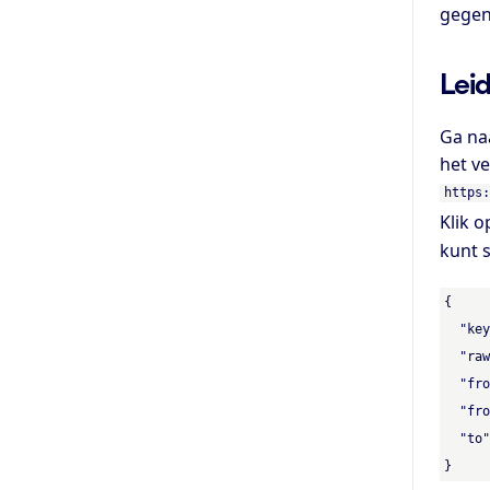
gegen
Lei
Ga na
het ve
https:
Klik 
kunt 
{

  "key
  "raw
  "fro
  "fro
  "to"