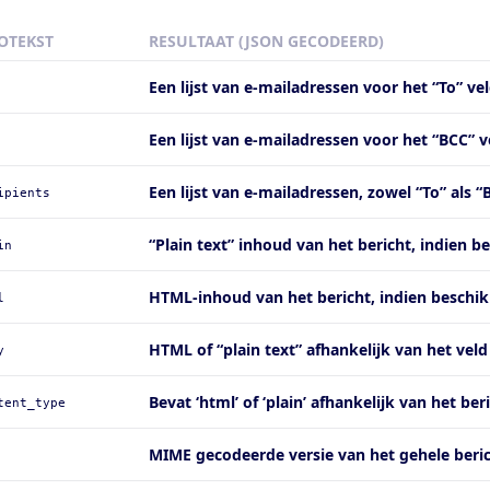
OTEKST
RESULTAAT (JSON GECODEERD)
Een lijst van e-mailadressen voor het “To” ve
Een lijst van e-mailadressen voor het “BCC” v
Een lijst van e-mailadressen, zowel “To” als “
ipients
“Plain text” inhoud van het bericht, indien b
in
HTML-inhoud van het bericht, indien beschi
l
HTML of “plain text” afhankelijk van het veld
y
Bevat ‘html’ of ‘plain’ afhankelijk van het ber
tent_type
MIME gecodeerde versie van het gehele berich