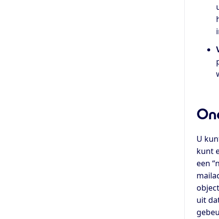
Ond
U kun
kunt 
een “
maila
object
uit da
gebeu