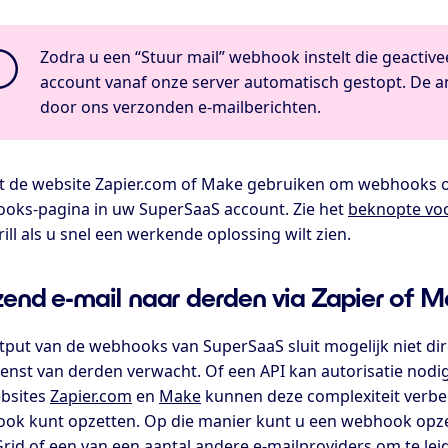
Zodra u een “Stuur mail” webhook instelt die geactiv
account vanaf onze server automatisch gestopt. De
door ons verzonden e-mailberichten.
t de website Zapier.com of Make gebruiken om webhooks op te
oks-pagina in uw SuperSaaS account. Zie het
beknopte vo
ll als u snel een werkende oplossing wilt zien.
zend e-mail naar derden via Zapier of 
tput van de webhooks van SuperSaaS sluit mogelijk niet dire
ienst van derden verwacht. Of een API kan autorisatie nod
bsites
Zapier.com
en
Make
kunnen deze complexiteit verb
ok kunt opzetten. Op die manier kunt u een webhook opze
rid of een van een aantal andere e-mailproviders om te lei