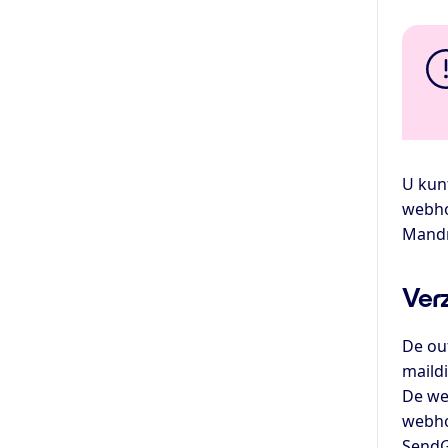
U kun
webho
Mandri
Ver
De ou
maild
De we
webho
SendG