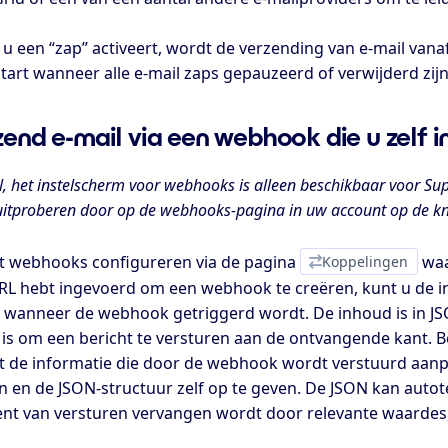
 u een “zap” activeert, wordt de verzending van e-mail van
tart wanneer alle e-mail zaps gepauzeerd of verwijderd zijn
end e-mail via een webhook die u zelf in
l, het instelscherm voor webhooks is alleen beschikbaar voor Su
itproberen door op de webhooks-pagina in uw account op de knop
t webhooks configureren via de pagina
Koppelingen
waa
RL hebt ingevoerd om een webhook te creëren, kunt u de 
 wanneer de webhook getriggerd wordt. De inhoud is in JSO
 is om een bericht te versturen aan de ontvangende kant. Be
t de informatie die door de webhook wordt verstuurd aan
en en de JSON-structuur zelf op te geven. De JSON kan autot
t van versturen vervangen wordt door relevante waardes, 