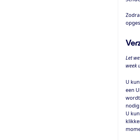
Zodra
opges
Verz
Let we
week u
U kun
een U
wordt
nodig
U kun
klikk
momen