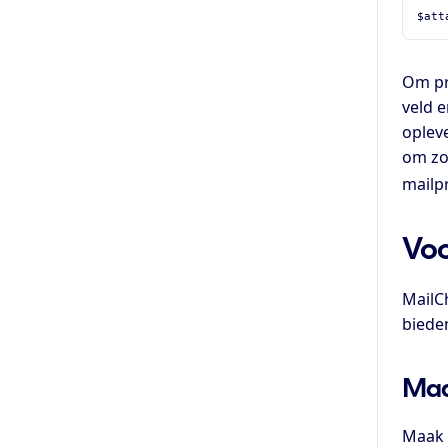
$att
Om pr
veld e
opleve
om z
mailp
Voo
MailC
biede
Maa
Maak 