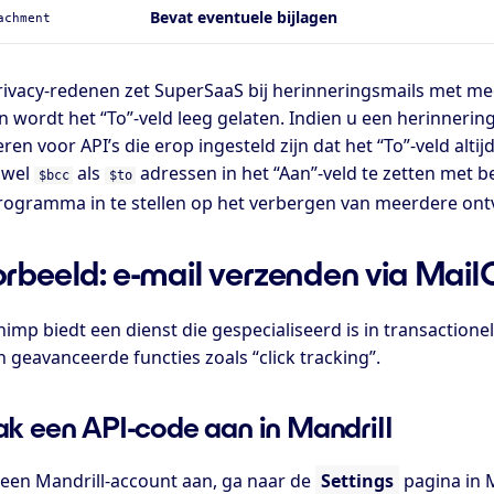
Bevat eventuele bijlagen
achment
ivacy-redenen zet SuperSaaS bij herinneringsmails met me
n wordt het “To”-veld leeg gelaten. Indien u een herinneri
ren voor API’s die erop ingesteld zijn dat het “To”-veld alt
owel
als
adressen in het “Aan”-veld te zetten met 
$bcc
$to
rogramma in te stellen op het verbergen van meerdere ont
rbeeld: e-mail verzenden via Mai
himp biedt een dienst die gespecialiseerd is in transaction
n geavanceerde functies zoals “
click tracking
”.
k een API-code aan in Mandrill
een Mandrill-account aan, ga naar de
Settings
pagina in M