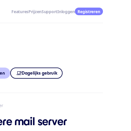
Features
Prijzen
Support
Inloggen
Registreren
ren
Dagelijks gebruik
er
re mail server