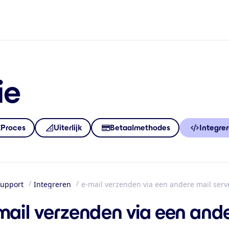
ie
Proces
Uiterlijk
Betaalmethodes
Integre
upport
Integreren
e-mail verzenden via een andere mail serv
me
mail verzenden via een ande