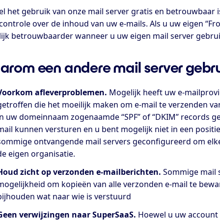
l het gebruik van onze mail server gratis en betrouwbaar is
controle over de inhoud van uw e-mails. Als u uw eigen “Fr
ijk betrouwbaarder wanneer u uw eigen mail server gebrui
rom een andere mail server gebr
Voorkom afleverproblemen.
Mogelijk heeft uw e-mailprov
getroffen die het moeilijk maken om e-mail te verzenden va
in uw domeinnaam zogenaamde “SPF” of “DKIM” records ge
mail kunnen versturen en u bent mogelijk niet in een posit
sommige ontvangende mail servers geconfigureerd om elke
de eigen organisatie.
Houd zicht op verzonden e-mailberichten.
Sommige mail s
mogelijkheid om kopieën van alle verzonden e-mail te bewar
bijhouden wat naar wie is verstuurd
Geen verwijzingen naar SuperSaaS.
Hoewel u uw account k