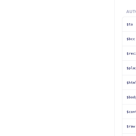
AUT
$to
$bcc
$rec
$pla
$htm
$bod
$con
$raw