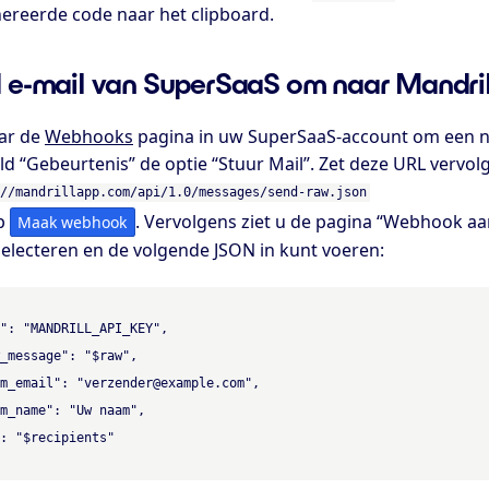
ereerde code naar het clipboard.
d e-mail van SuperSaaS om naar Mandril
ar de
Webhooks
pagina in uw SuperSaaS-account om een n
ld “Gebeurtenis” de optie “Stuur Mail”. Zet deze URL vervo
//mandrillapp.com/api/1.0/messages/send-raw.json
op
. Vervolgens ziet u de pagina “Webhook a
Maak webhook
selecteren en de volgende JSON in kunt voeren:
": "MANDRILL_API_KEY",

_message": "$raw",

m_email": "verzender@example.com",

m_name": "Uw naam",

: "$recipients"
