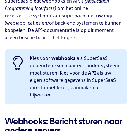
SuperSaaS biedt webhooks en API’s
(Application
Programming Interfaces)
om het online
reserveringssysteem van SuperSaaS met uw eigen
(web)applicaties en/of back-end systemen te kunnen
koppelen. De API-documentatie is op dit moment
alleen beschikbaar in het Engels.
Kies voor
webhooks
als SuperSaaS
gebeurtenissen naar een ander systeem
moet sturen. Kies voor de
API
als uw
eigen software gegevens in SuperSaaS
direct moet lezen, aanmaken of
bijwerken.
Webhooks: Bericht sturen naar
andere servers