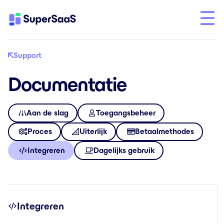
Support
Documentatie
Aan de slag
Toegangsbeheer
Proces
Uiterlijk
Betaalmethodes
Integreren
Dagelijks gebruik
Integreren