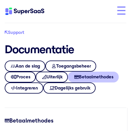
Support
Documentatie
Aan de slag
Toegangsbeheer
Proces
Uiterlijk
Betaalmethodes
Integreren
Dagelijks gebruik
Betaalmethodes